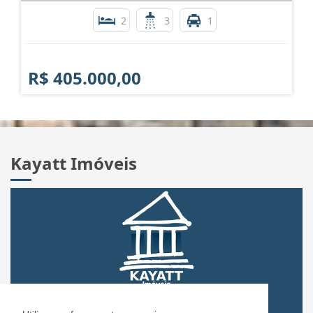
2
3
1
R$ 405.000,00
Kayatt Imóveis