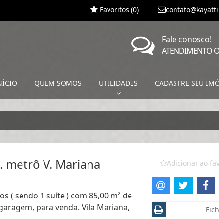
Favoritos (
0
)
contato@kayatt
Fale conosco!
ATENDIMENTO O
NÍCIO
QUEM SOMOS
UTILIDADES
CADASTRE SEU IM
x. metrô V. Mariana
Adicionar ao fav
s ( sendo 1 suíte ) com 85,00 m² de
e garagem, para venda. Vila Mariana,
Fich