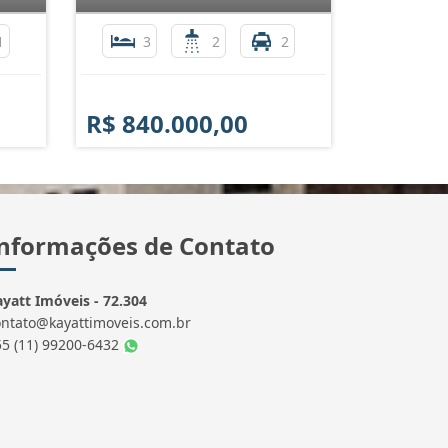
1
3
2
2
R$ 840.000,00
nformações de Contato
yatt Imóveis - 72.304
ontato@kayattimoveis.com.br
55 (11) 99200-6432