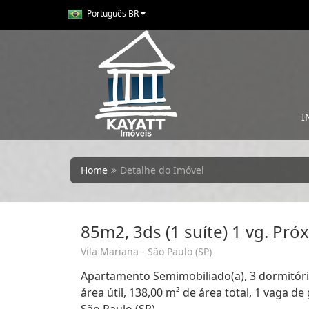
Português BR
I
Home
Detalhe do Imóvel
85m2, 3ds (1 suíte) 1 vg. Pró
Vila Mariana - São Paulo (SP)
Apartamento Semimobiliado(a), 3 dormitório
área útil, 138,00 m² de área total, 1 vaga d