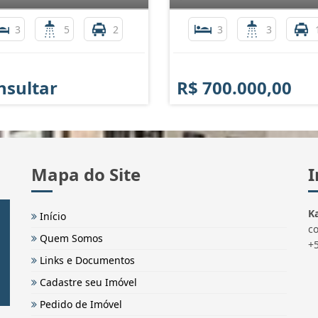
3
5
2
3
3
nsultar
R$ 700.000,00
Mapa do Site
I
Ka
Início
c
Quem Somos
+
Links e Documentos
Cadastre seu Imóvel
Pedido de Imóvel