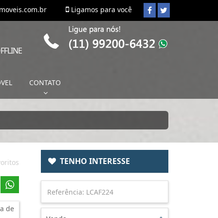
imoveis.com.br
Ligamos para você
FFLINE
ÓVEL
CONTATO
TENHO INTERESSE
oritos
a de