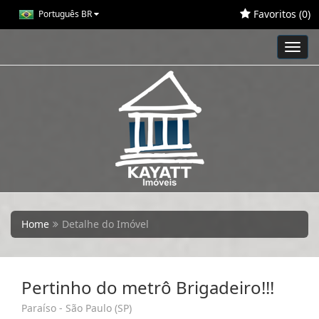
Favoritos (
0
)
Português BR
Toggl
navig
Home
Detalhe do Imóvel
Pertinho do metrô Brigadeiro!!!
Paraíso - São Paulo (SP)