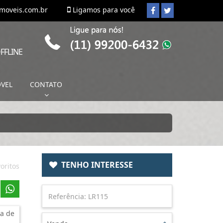
imoveis.com.br
Ligamos para você
FFLINE
ÓVEL
CONTATO
TENHO INTERESSE
oritos
a de