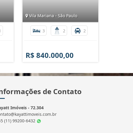
Vila Mariana - São Paulo
1
3
2
2
R$ 840.000,00
nformações de Contato
yatt Imóveis - 72.304
ontato@kayattimoveis.com.br
55 (11) 99200-6432