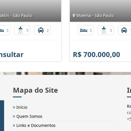
klin - São Paulo
Moema - São Paulo
3
5
2
3
3
nsultar
R$ 700.000,00
Mapa do Site
I
Ka
Início
c
Quem Somos
+
Links e Documentos