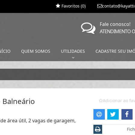
Favoritos (
0
)
contato@kayatt
Fale conosco!
ATENDIMENTO O
NÍCIO
QUEM SOMOS
UTILIDADES
CADASTRE SEU IM
 Balneário
Adicionar ao fav
e área útil, 2 vagas de garagem,
Fich