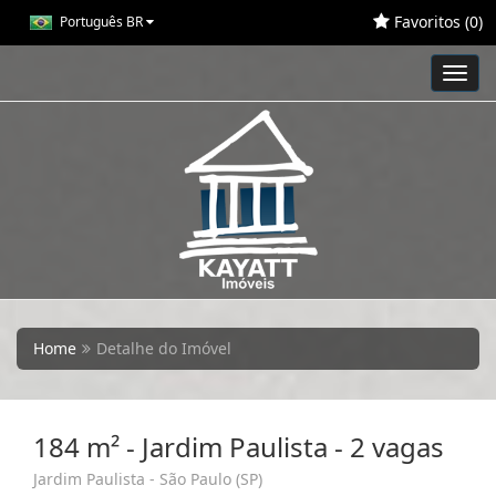
Favoritos (
0
)
Português BR
Toggl
navig
Home
Detalhe do Imóvel
184 m² - Jardim Paulista - 2 vagas
Jardim Paulista - São Paulo (SP)