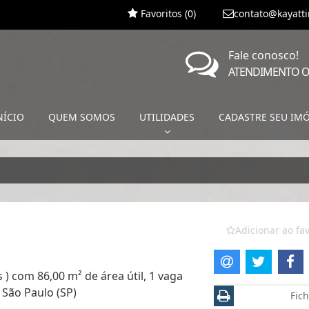
Favoritos (
0
)
contato@kayatt
Fale conosco!
ATENDIMENTO O
NÍCIO
QUEM SOMOS
UTILIDADES
CADASTRE SEU IM
Adicionar ao fav
 ) com 86,00 m² de área útil, 1 vaga
São Paulo (SP)
Fich