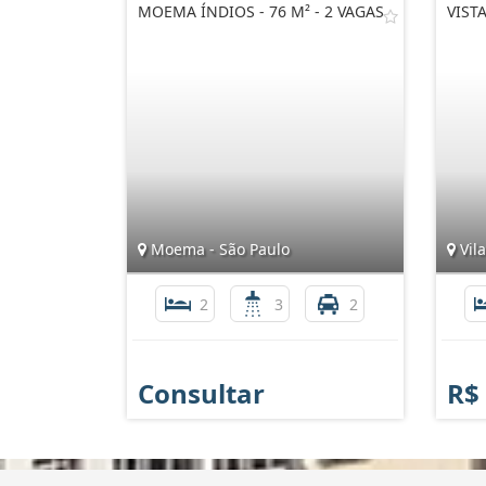
MOEMA ÍNDIOS - 76 M² - 2 VAGAS
VIST
Moema - São Paulo
Vila
2
3
2
Consultar
R$