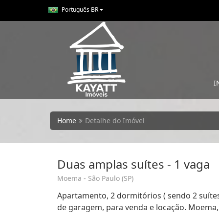
Português BR
I
Home
Detalhe do Imóvel
Duas amplas suítes - 1 vaga
Moema - São Paulo (SP)
Apartamento, 2 dormitórios ( sendo 2 suítes
de garagem, para venda e locação. Moema, 