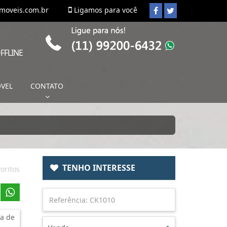
imoveis.com.br
Ligamos para você
FFLINE
ÓVEL
CONTATO
TENHO INTERESSE
oritos
a de