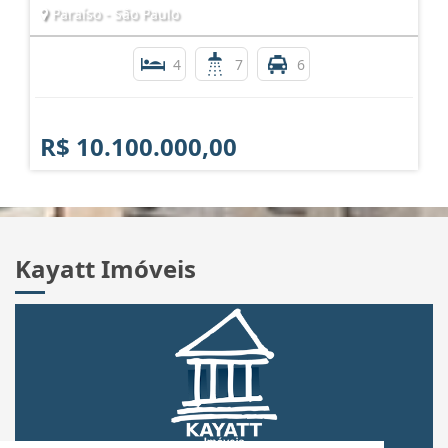
Paraíso - São Paulo
4
7
6
R$ 10.100.000,00
Kayatt Imóveis