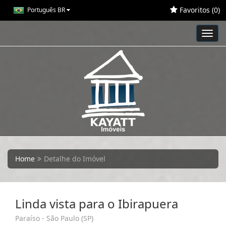
Favoritos (
0
)
Português BR
Toggl
navig
Home
Detalhe do Imóvel
Linda vista para o Ibirapuera
Paraíso - São Paulo (SP)