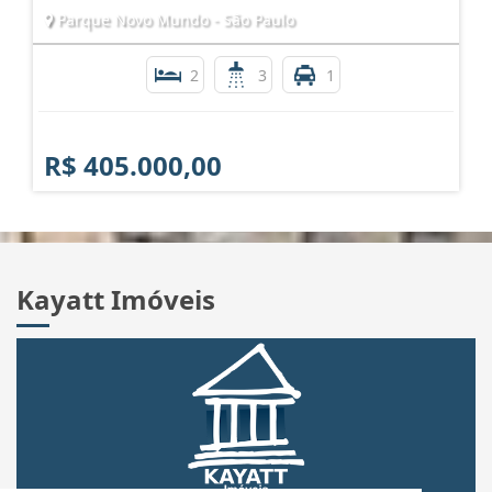
Parque Novo Mundo - São Paulo
2
3
1
R$ 405.000,00
Kayatt Imóveis