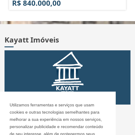
R$ 840.000,00
Kayatt Imóveis
Utilizamos ferramentas e serviços que usam
CRECI: 72.304
cookies e outras tecnologias semelhantes para
Informações de Contato
melhorar a sua experiência em nossos serviços,
personalizar publicidade e recomendar conteúdo
de seu interesse, além de protegermos seus