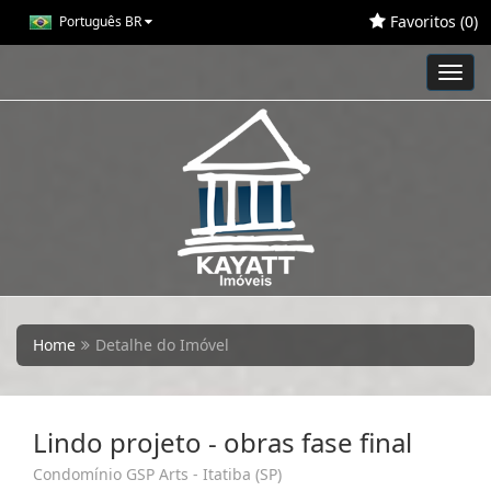
Favoritos (
0
)
Português BR
Toggl
navig
Home
Detalhe do Imóvel
Lindo projeto - obras fase final
Condomínio GSP Arts - Itatiba (SP)