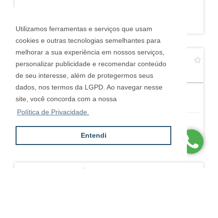
R$ 1.800.000,00
Utilizamos ferramentas e serviços que usam
cookies e outras tecnologias semelhantes para
melhorar a sua experiência em nossos serviços,
CASA TÉRREA EM CONDOMÍNIO FECHADO COM 3
personalizar publicidade e recomendar conteúdo
SUÍTES
Swiss Park - Campinas
de seu interesse, além de protegermos seus
dados, nos termos da LGPD. Ao navegar nesse
3
4
4
site, você concorda com a nossa
Política de Privacidade.
Consultar
Entendi
CASA EM CONDOMÍNIO FECHADO - 329 M2 - SWISS
PARK
Swiss Park - Campinas
3
5
4