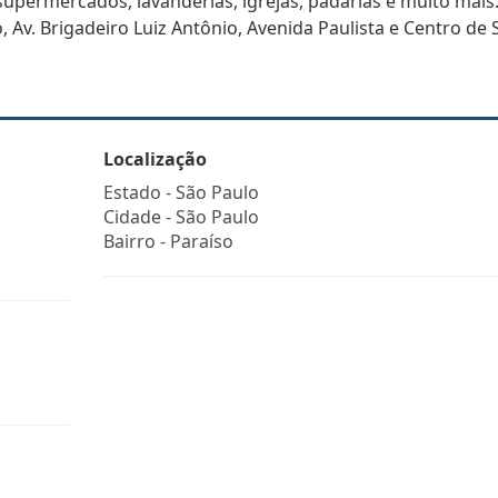
upermercados, lavanderias, igrejas, padarias e muito mais
, Av. Brigadeiro Luiz Antônio, Avenida Paulista e Centro de 
Localização
Estado -
São Paulo
Cidade -
São Paulo
Bairro -
Paraíso