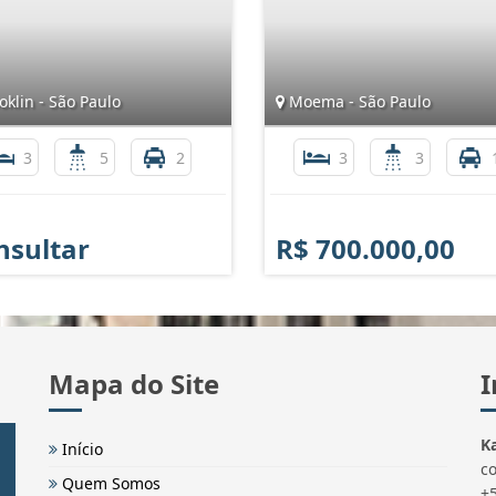
klin - São Paulo
Moema - São Paulo
3
5
2
3
3
nsultar
R$ 700.000,00
Mapa do Site
I
Ka
Início
c
Quem Somos
+