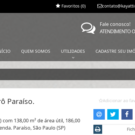
Favoritos (
0
)
contato@kayatt
Fale conosco!
ATENDIMENTO O
NÍCIO
QUEM SOMOS
UTILIDADES
CADASTRE SEU IM
ô Paraíso.
Adicionar ao fav
) com 138,00 m² de área útil, 186,00
enda. Paraíso, São Paulo (SP)
Fich