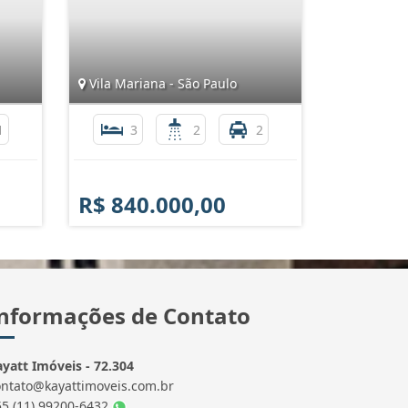
Vila Mariana - São Paulo
1
3
2
2
R$ 840.000,00
nformações de Contato
yatt Imóveis - 72.304
ontato@kayattimoveis.com.br
55 (11) 99200-6432