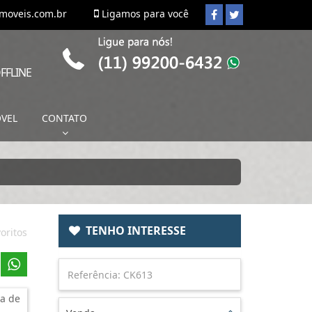
imoveis.com.br
Ligamos para você
FFLINE
ÓVEL
CONTATO
TENHO INTERESSE
oritos
a de