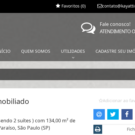
Favoritos (
0
)
contato@kayatt
Fale conosco!
ATENDIMENTO O
NÍCIO
QUEM SOMOS
UTILIDADES
CADASTRE SEU IM
mobiliado
Adicionar ao fav
sendo 2 suítes ) com 134,00 m² de
Paraíso, São Paulo (SP)
Fich