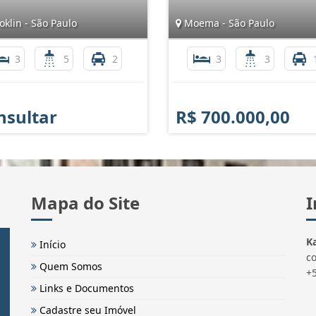
klin - São Paulo
Moema - São Paulo
3
5
2
3
3
nsultar
R$ 700.000,00
Mapa do Site
I
Ka
Início
c
Quem Somos
+
Links e Documentos
Cadastre seu Imóvel