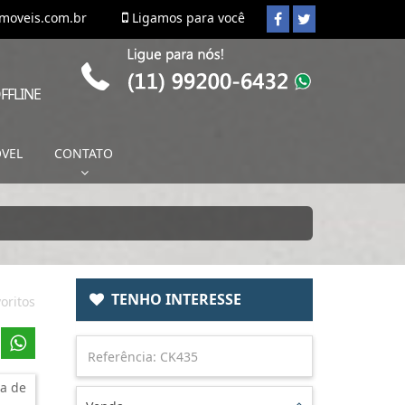
imoveis.com.br
Ligamos para você
FFLINE
ÓVEL
CONTATO
TENHO INTERESSE
oritos
a de