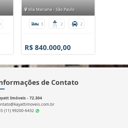
Vila Mariana - São Paulo
1
3
2
2
R$ 840.000,00
nformações de Contato
yatt Imóveis - 72.304
ontato@kayattimoveis.com.br
55 (11) 99200-6432