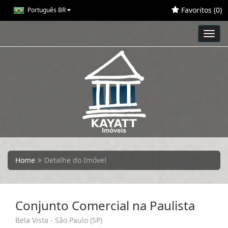
Favoritos (
0
)
Português BR
Toggl
navig
Home
Detalhe do Imóvel
Conjunto Comercial na Paulista
Bela Vista - São Paulo (SP)