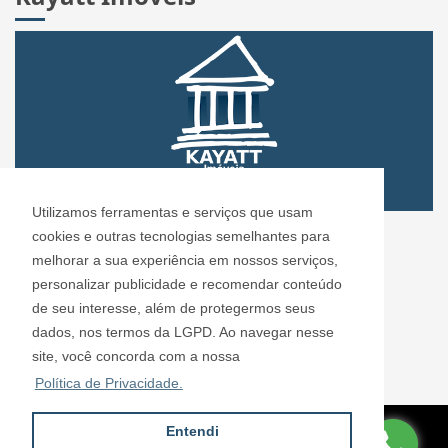
Utilizamos ferramentas e serviços que usam
CRECI: 72.304
cookies e outras tecnologias semelhantes para
Informações de Contato
melhorar a sua experiência em nossos serviços,
personalizar publicidade e recomendar conteúdo
de seu interesse, além de protegermos seus
Kayatt Imóveis - 72.304
dados, nos termos da LGPD. Ao navegar nesse
contato@kayattimoveis.com.br
site, você concorda com a nossa
+55 (11) 99200-6432
Política de Privacidade.
Entendi
Site desenvolvido por
ImóvelOffice
© - Todos os direitos reservados