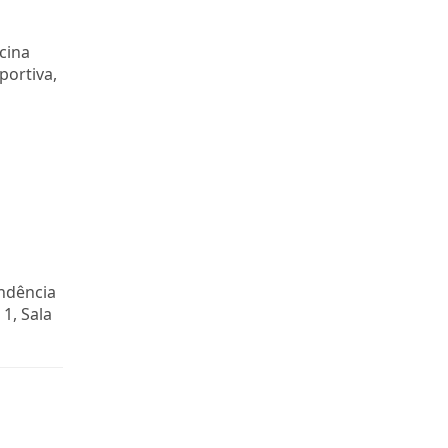
cina
portiva,
endência
1, Sala