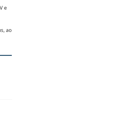
V e
us, ao