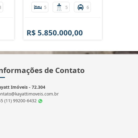
3
5
5
6
R$ 5.850.000,00
nformações de Contato
yatt Imóveis - 72.304
ontato@kayattimoveis.com.br
55 (11) 99200-6432