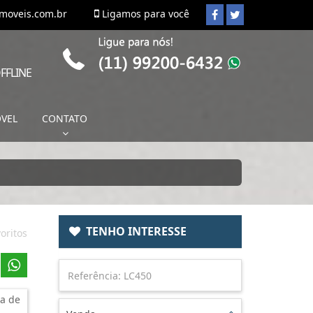
imoveis.com.br
Ligamos para você
FFLINE
ÓVEL
CONTATO
TENHO INTERESSE
oritos
a de