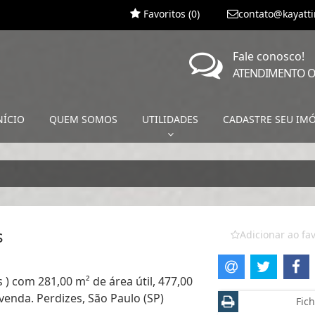
Favoritos (
0
)
contato@kayatt
Fale conosco!
ATENDIMENTO O
NÍCIO
QUEM SOMOS
UTILIDADES
CADASTRE SEU IM
s
Adicionar ao fav
 ) com 281,00 m² de área útil, 477,00
venda. Perdizes, São Paulo (SP)
Fich