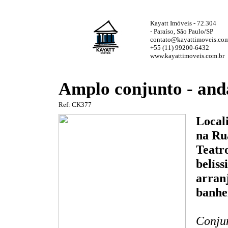
Kayatt Imóveis - 72.304
- Paraíso, São Paulo/SP
contato@kayattimoveis.com
+55 (11) 99200-6432
www.kayattimoveis.com.br
Amplo conjunto - and
Ref: CK377
Locali
na Ru
Teatr
belíss
arranj
banhe
Conjun