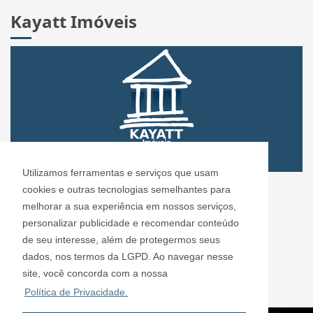
Kayatt Imóveis
Utilizamos ferramentas e serviços que usam
CRECI: 72.304
cookies e outras tecnologias semelhantes para
Informações de Contato
melhorar a sua experiência em nossos serviços,
personalizar publicidade e recomendar conteúdo
de seu interesse, além de protegermos seus
Kayatt Imóveis - 72.304
dados, nos termos da LGPD. Ao navegar nesse
contato@kayattimoveis.com.br
site, você concorda com a nossa
+55 (11) 99200-6432
Política de Privacidade.