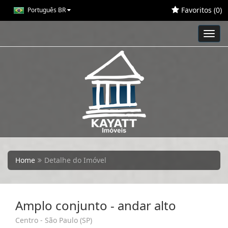
Favoritos (
0
)
Português BR
Toggl
navig
Home
Detalhe do Imóvel
Amplo conjunto - andar alto
Centro - São Paulo (SP)