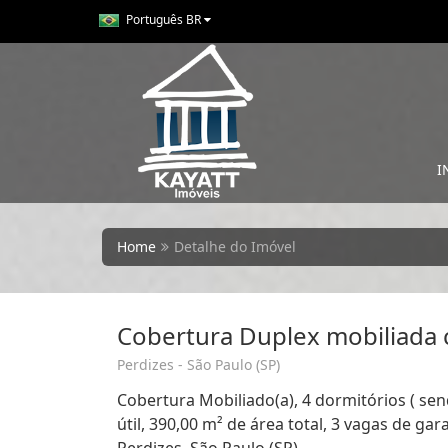
Português BR
I
Home
Detalhe do Imóvel
Cobertura Duplex mobiliada c
Perdizes - São Paulo (SP)
Cobertura Mobiliado(a), 4 dormitórios ( sen
útil, 390,00 m² de área total, 3 vagas de ga