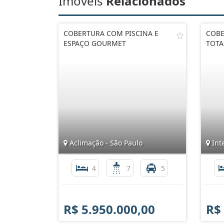
Imóveis
Relacionados
COBERTURA COM PISCINA E
COBE
ESPAÇO GOURMET
TOTAL
Aclimação - São Paulo
Inte
4
7
5
R$ 5.950.000,00
R$