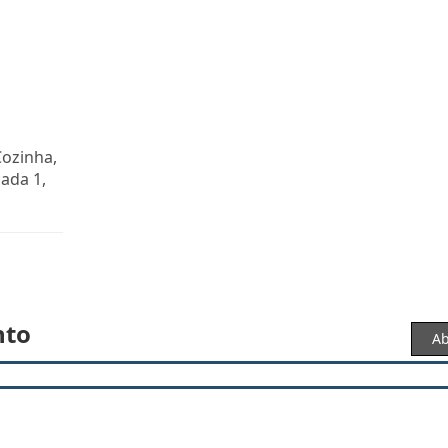
Cozinha,
ada 1,
nto
Ab