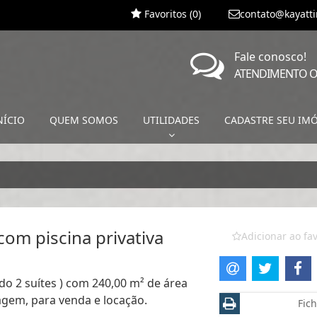
Favoritos (
0
)
contato@kayatt
Fale conosco!
ATENDIMENTO O
NÍCIO
QUEM SOMOS
UTILIDADES
CADASTRE SEU IM
om piscina privativa
Adicionar ao fav
do 2 suítes ) com 240,00 m² de área
ragem, para venda e locação.
Fich