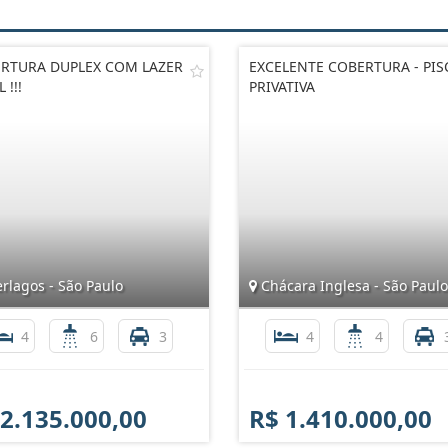
RTURA DUPLEX COM LAZER
EXCELENTE COBERTURA - PIS
 !!!
PRIVATIVA
rlagos - São Paulo
Chácara Inglesa - São Paulo
4
6
3
4
4
 2.135.000,00
R$ 1.410.000,00