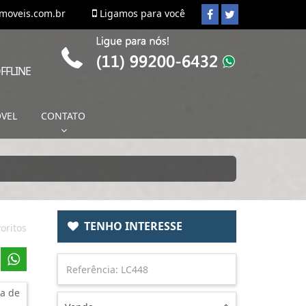
imoveis.com.br
Ligamos para você
FFLINE
ÓVEL
CONTATO
TENHO INTERESSE
oritos
a de