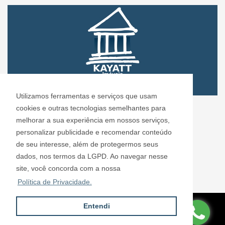
Utilizamos ferramentas e serviços que usam
CRECI: 72.304
cookies e outras tecnologias semelhantes para
Informações de Contato
melhorar a sua experiência em nossos serviços,
personalizar publicidade e recomendar conteúdo
de seu interesse, além de protegermos seus
Kayatt Imóveis - 72.304
dados, nos termos da LGPD. Ao navegar nesse
contato@kayattimoveis.com.br
site, você concorda com a nossa
+55 (11) 99200-6432
Política de Privacidade.
Entendi
Site desenvolvido por
ImóvelOffice
© - Todos os direitos reservados