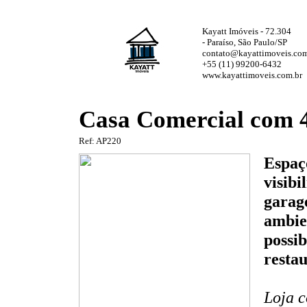
Kayatt Imóveis - 72.304
- Paraíso, São Paulo/SP
contato@kayattimoveis.com
+55 (11) 99200-6432
www.kayattimoveis.com.br
Casa Comercial com 
Ref: AP220
Espaç
visibi
garage
ambie
possib
restau
Loja c