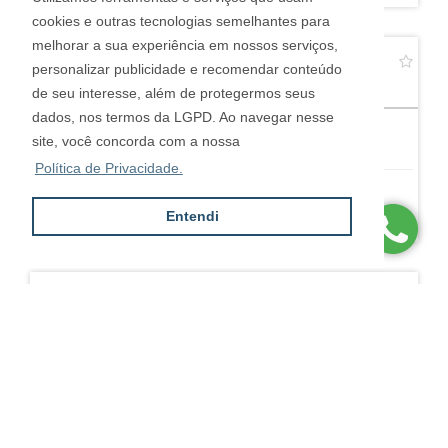
cookies e outras tecnologias semelhantes para
melhorar a sua experiência em nossos serviços,
VISTA DESLUMBRANTE - 2 VAGAS
personalizar publicidade e recomendar conteúdo
Vila Mariana - São Paulo
de seu interesse, além de protegermos seus
dados, nos termos da LGPD. Ao navegar nesse
2
2
2
site, você concorda com a nossa
Política de Privacidade.
R$ 1.200.000,00
Entendi
ACLIMAÇÃO - 2 DS - 2 VGS - OPORTUNIDADE!
Aclimação - São Paulo
2
2
2