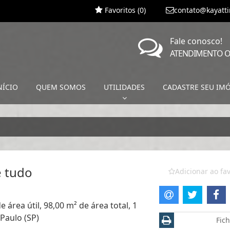
Favoritos (
0
)
contato@kayatt
Fale conosco!
ATENDIMENTO O
NÍCIO
QUEM SOMOS
UTILIDADES
CADASTRE SEU IM
 tudo
Adicionar ao fav
área útil, 98,00 m² de área total, 1
Paulo (SP)
Fich