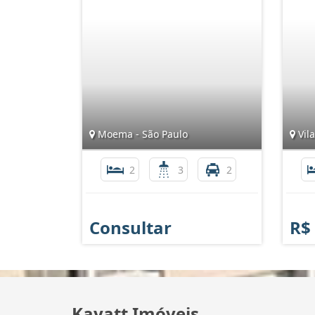
Moema - São Paulo
Vila
2
3
2
Consultar
R$
Kayatt Imóveis