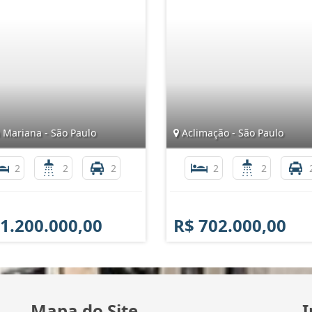
 Mariana - São Paulo
Aclimação - São Paulo
2
2
2
2
2
 1.200.000,00
R$ 702.000,00
Mapa do Site
I