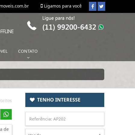
imoveis.com.br
Ligamos para você
FFLINE
ÓVEL
CONTATO
TENHO INTERESSE
oritos
a de