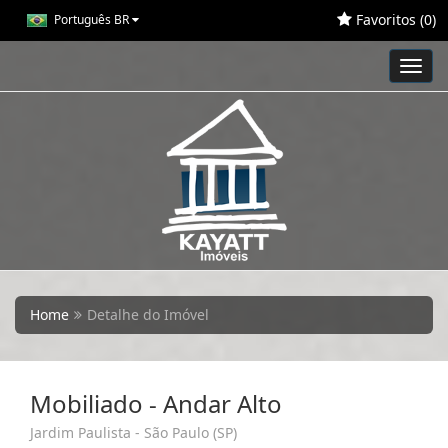
Favoritos (
0
)
Português BR
Toggl
navig
Home
Detalhe do Imóvel
Mobiliado - Andar Alto
Jardim Paulista - São Paulo (SP)