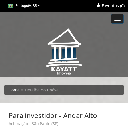
Favoritos (
0
)
Português BR
Toggl
navig
Home
Detalhe do Imóvel
Para investidor - Andar Alto
Aclimação - São Paulo (SP)