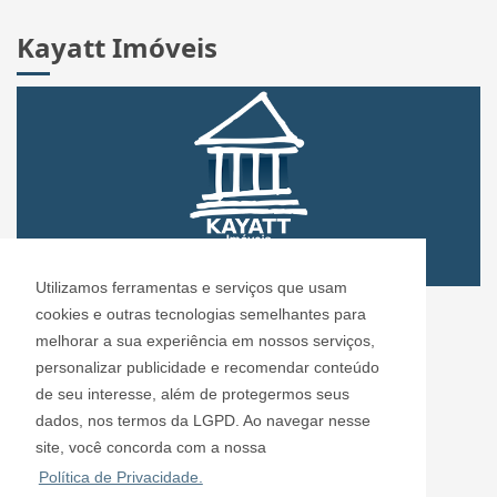
Kayatt Imóveis
Utilizamos ferramentas e serviços que usam
CRECI: 72.304
cookies e outras tecnologias semelhantes para
Informações de Contato
melhorar a sua experiência em nossos serviços,
personalizar publicidade e recomendar conteúdo
de seu interesse, além de protegermos seus
Kayatt Imóveis - 72.304
dados, nos termos da LGPD. Ao navegar nesse
contato@kayattimoveis.com.br
site, você concorda com a nossa
+55 (11) 99200-6432
Política de Privacidade.