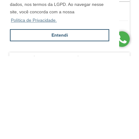
dados, nos termos da LGPD. Ao navegar nesse
4
5
4
site, você concorda com a nossa
Política de Privacidade.
R$ 2.200.000,00
Entendi
MOEMA PÁSSAROS - 4 DS, 2 SUÍTES E 3 VAGAS
Moema - São Paulo
4
3
3
R$ 1.950.000,00
COBERTURA DUPLEX EM LOCALIZAÇÃO NOBRE