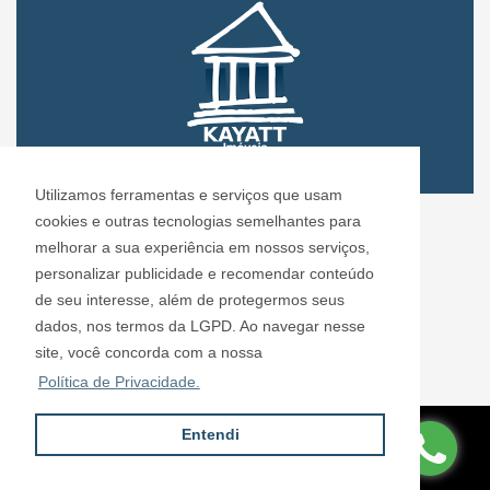
Utilizamos ferramentas e serviços que usam
CRECI: 72.304
cookies e outras tecnologias semelhantes para
Informações de Contato
melhorar a sua experiência em nossos serviços,
personalizar publicidade e recomendar conteúdo
de seu interesse, além de protegermos seus
Kayatt Imóveis - 72.304
dados, nos termos da LGPD. Ao navegar nesse
contato@kayattimoveis.com.br
site, você concorda com a nossa
+55 (11) 99200-6432
Política de Privacidade.
Entendi
Site desenvolvido por
ImóvelOffice
© - Todos os direitos reservados