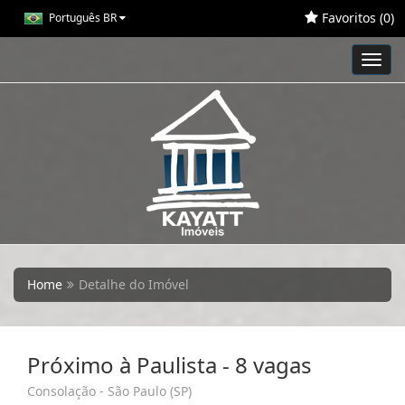
Favoritos (
0
)
Português BR
Toggl
navig
Home
Detalhe do Imóvel
Próximo à Paulista - 8 vagas
Consolação - São Paulo (SP)