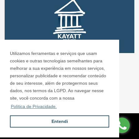
Utilizamos ferramentas e serviços que usam
CRECI: 72.304
cookies e outras tecnologias semelhantes para
Informações de Contato
melhorar a sua experiência em nossos serviços,
personalizar publicidade e recomendar conteúdo
de seu interesse, além de protegermos seus
Kayatt Imóveis - 72.304
dados, nos termos da LGPD. Ao navegar nesse
contato@kayattimoveis.com.br
site, você concorda com a nossa
+55 (11) 99200-6432
Política de Privacidade.
Entendi
Site desenvolvido por
ImóvelOffice
© - Todos os direitos reservados