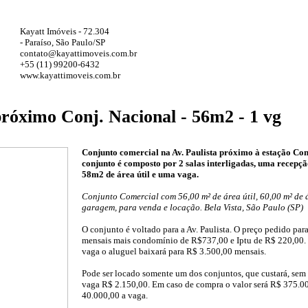
Kayatt Imóveis - 72.304
- Paraíso, São Paulo/SP
contato@kayattimoveis.com.br
+55 (11) 99200-6432
www.kayattimoveis.com.br
próximo Conj. Nacional - 56m2 - 1 vg
Conjunto comercial na Av. Paulista próximo à estação Co
conjunto é composto por 2 salas interligadas, uma recepçã
58m2 de área útil e uma vaga.
Conjunto Comercial com 56,00 m² de área útil, 60,00 m² de á
garagem, para venda e locação. Bela Vista, São Paulo (SP)
O conjunto é voltado para a Av. Paulista. O preço pedido par
mensais mais condomínio de R$737,00 e Iptu de R$ 220,00. 
vaga o aluguel baixará para R$ 3.500,00 mensais.
Pode ser locado somente um dos conjuntos, que custará, se
vaga R$ 2.150,00. Em caso de compra o valor será R$ 375.00
40.000,00 a vaga.