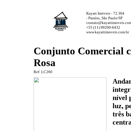
Kayatt Imóveis - 72.304
- Paraíso, São Paulo/SP
contato@kayattimoveis.com
+55 (11) 99200-6432
www.kayattimoveis.com.br
Conjunto Comercial c/
Rosa
Ref: LC260
Andar 
integr
nível 
luz, p
três b
centra