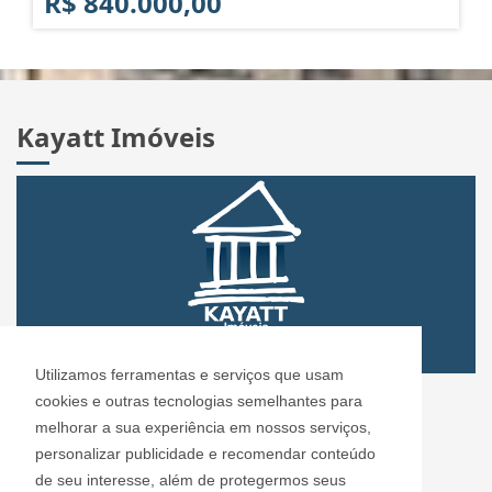
R$ 840.000,00
Kayatt Imóveis
Utilizamos ferramentas e serviços que usam
CRECI: 72.304
cookies e outras tecnologias semelhantes para
Informações de Contato
melhorar a sua experiência em nossos serviços,
personalizar publicidade e recomendar conteúdo
de seu interesse, além de protegermos seus