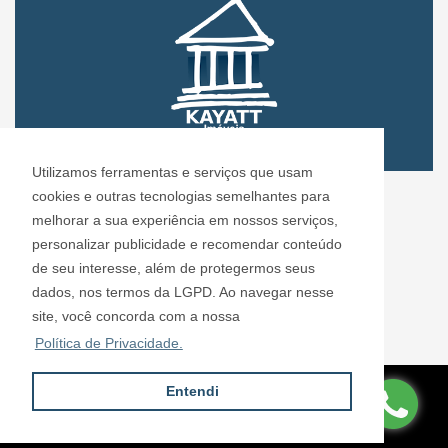
Utilizamos ferramentas e serviços que usam
CRECI: 72.304
cookies e outras tecnologias semelhantes para
Informações de Contato
melhorar a sua experiência em nossos serviços,
personalizar publicidade e recomendar conteúdo
de seu interesse, além de protegermos seus
Kayatt Imóveis - 72.304
dados, nos termos da LGPD. Ao navegar nesse
contato@kayattimoveis.com.br
site, você concorda com a nossa
+55 (11) 99200-6432
Política de Privacidade.
Entendi
Site desenvolvido por
ImóvelOffice
© - Todos os direitos reservados