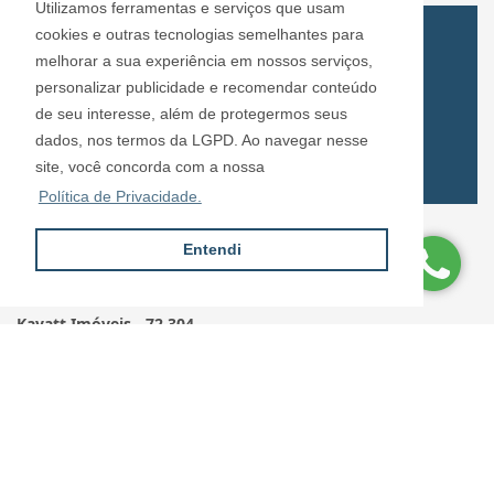
Utilizamos ferramentas e serviços que usam
cookies e outras tecnologias semelhantes para
melhorar a sua experiência em nossos serviços,
personalizar publicidade e recomendar conteúdo
de seu interesse, além de protegermos seus
dados, nos termos da LGPD. Ao navegar nesse
site, você concorda com a nossa
Política de Privacidade.
CRECI: 72.304
Entendi
Informações de Contato
Kayatt Imóveis - 72.304
contato@kayattimoveis.com.br
+55 (11) 99200-6432
Site desenvolvido por
ImóvelOffice
© - Todos os direitos reservados