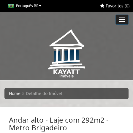
Favoritos (
0
)
Português BR
Toggl
navig
Home
Detalhe do Imóvel
Andar alto - Laje com 292m2 -
Metro Brigadeiro