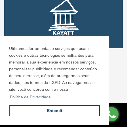
Utilizamos ferramentas e serviços que usam
CRECI: 72.304
cookies e outras tecnologias semelhantes para
Informações de Contato
melhorar a sua experiência em nossos serviços,
personalizar publicidade e recomendar conteúdo
de seu interesse, além de protegermos seus
Kayatt Imóveis - 72.304
dados, nos termos da LGPD. Ao navegar nesse
contato@kayattimoveis.com.br
site, você concorda com a nossa
+55 (11) 99200-6432
Política de Privacidade.
Entendi
Site desenvolvido por
ImóvelOffice
© - Todos os direitos reservados