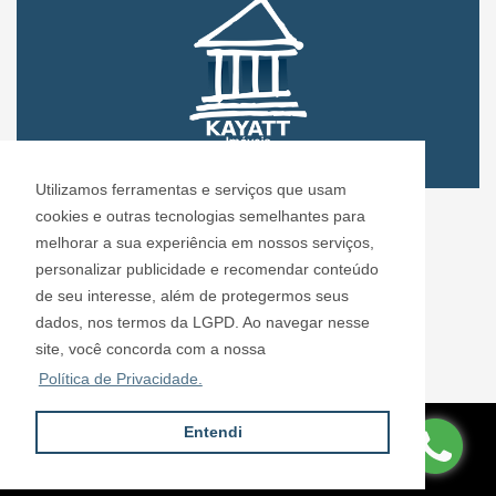
Utilizamos ferramentas e serviços que usam
CRECI: 72.304
cookies e outras tecnologias semelhantes para
Informações de Contato
melhorar a sua experiência em nossos serviços,
personalizar publicidade e recomendar conteúdo
de seu interesse, além de protegermos seus
Kayatt Imóveis - 72.304
dados, nos termos da LGPD. Ao navegar nesse
contato@kayattimoveis.com.br
site, você concorda com a nossa
+55 (11) 99200-6432
Política de Privacidade.
Entendi
Site desenvolvido por
ImóvelOffice
© - Todos os direitos reservados