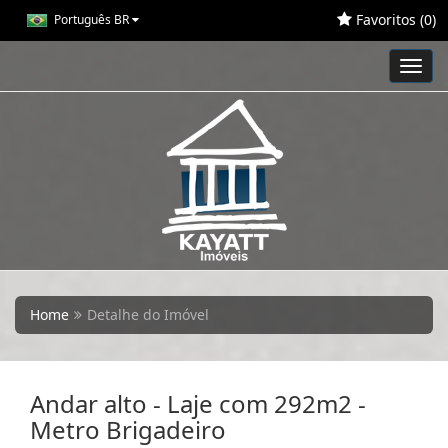
Favoritos (
0
)
Português BR
Toggl
navig
Home
Detalhe do Imóvel
Andar alto - Laje com 292m2 -
Metro Brigadeiro