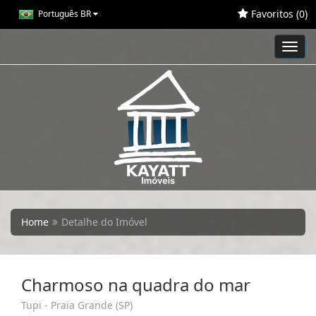
Favoritos (
0
)
Português BR
Toggl
navig
Home
Detalhe do Imóvel
Charmoso na quadra do mar
Tupi - Praia Grande (SP)