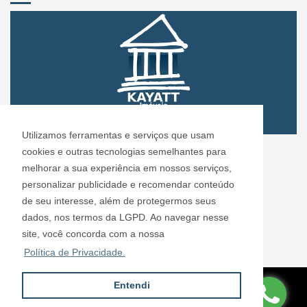
Utilizamos ferramentas e serviços que usam
CRECI: 72.304
cookies e outras tecnologias semelhantes para
Informações de Contato
melhorar a sua experiência em nossos serviços,
personalizar publicidade e recomendar conteúdo
de seu interesse, além de protegermos seus
Kayatt Imóveis - 72.304
dados, nos termos da LGPD. Ao navegar nesse
contato@kayattimoveis.com.br
site, você concorda com a nossa
+55 (11) 99200-6432
Política de Privacidade.
Entendi
Site desenvolvido por
ImóvelOffice
© - Todos os direitos reservados