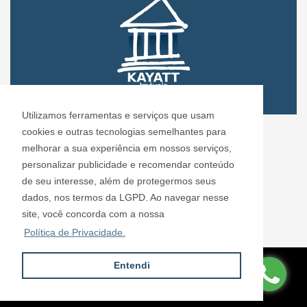
Utilizamos ferramentas e serviços que usam
CRECI: 72.304
cookies e outras tecnologias semelhantes para
Informações de Contato
melhorar a sua experiência em nossos serviços,
personalizar publicidade e recomendar conteúdo
de seu interesse, além de protegermos seus
Kayatt Imóveis - 72.304
dados, nos termos da LGPD. Ao navegar nesse
contato@kayattimoveis.com.br
site, você concorda com a nossa
+55 (11) 99200-6432
Política de Privacidade.
Entendi
Site desenvolvido por
ImóvelOffice
© - Todos os direitos reservados