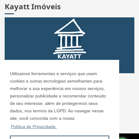
Kayatt Imóveis
Utilizamos ferramentas e serviços que usam
cookies e outras tecnologias semelhantes para
melhorar a sua experiência em nossos serviços,
personalizar publicidade e recomendar conteúdo
CRECI: 72.304
de seu interesse, além de protegermos seus
dados, nos termos da LGPD. Ao navegar nesse
Informações de Contato
site, você concorda com a nossa
Política de Privacidade.
Kayatt Imóveis - 72.304
contato@kayattimoveis.com.br