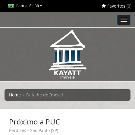
Favoritos (
0
)
Português BR
Toggl
navig
Home
Detalhe do Imóvel
Próximo a PUC
Perdizes - São Paulo (SP)