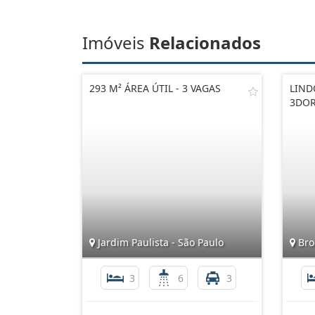
Imóveis
Relacionados
293 M² ÁREA ÚTIL - 3 VAGAS
LIND
3DOR
Jardim Paulista - São Paulo
Broo
3
6
3