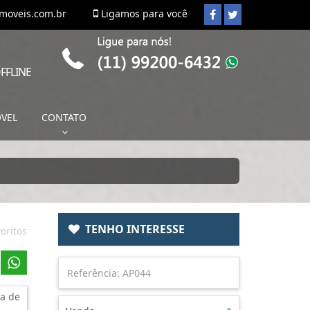
imoveis.com.br
Ligamos para você
FFLINE
ÓVEL
CONTATO
TENHO INTERESSE
oritos
a de