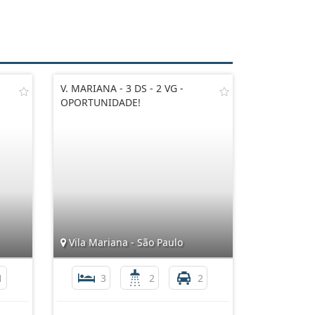
V. MARIANA - 3 DS - 2 VG -
OPORTUNIDADE!
Vila Mariana - São Paulo
1
3
2
2