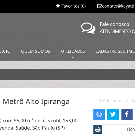
Favoritos (
0
)
contato@kayatt
Fale conosco!
ATENDIMENTO O
NÍCIO
QUEM SOMOS
UTILIDADES
CADASTRE SEU IM
o Metrô Alto Ipiranga
Adicionar ao fav
) com 95,00 m² de área útil, 153,00
venda. Saúde, São Paulo (SP)
Fich