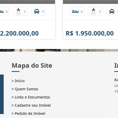
4
5
4
4
3
 2.200.000,00
R$ 1.950.000,00
Mapa do Site
I
Ka
Início
c
Quem Somos
+
Links e Documentos
Cadastre seu Imóvel
Pedido de Imóvel