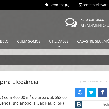
Favoritos (
0
)
contato@kayatt
Fale conosco!
ATENDIMENTO O
NÍCIO
QUEM SOMOS
UTILIDADES
CADASTRE SEU IM
ira Elegância
Adicionar ao fav
 ) com 400,00 m² de área útil, 652,00
venda. Indianópolis, São Paulo (SP)
Fich