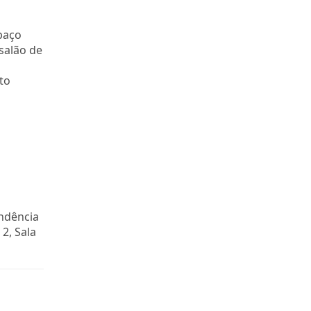
spaço
 salão de
lto
endência
2, Sala