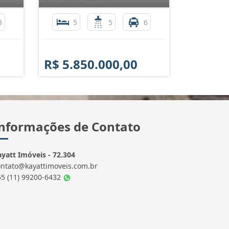
3
5
5
6
R$ 5.850.000,00
nformações de Contato
yatt Imóveis - 72.304
ontato@kayattimoveis.com.br
55 (11) 99200-6432