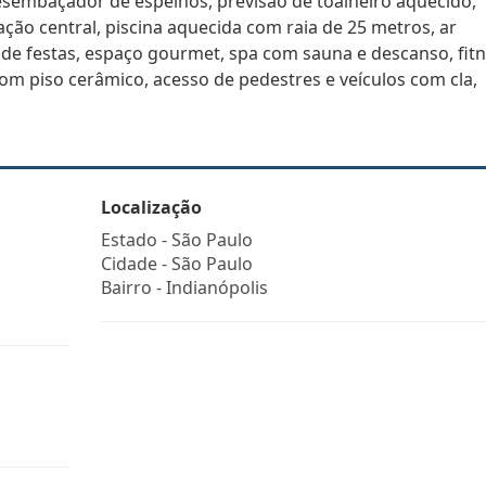
 desembaçador de espelhos, previsão de toalheiro aquecido,
ção central, piscina aquecida com raia de 25 metros, ar
o de festas, espaço gourmet, spa com sauna e descanso, fit
om piso cerâmico, acesso de pedestres e veículos com cla,
Localização
Estado -
São Paulo
Cidade -
São Paulo
Bairro -
Indianópolis