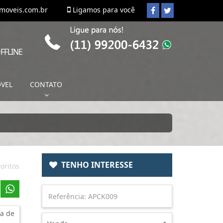
imoveis.com.br
Ligamos para você
FFLINE
ÓVEL
CONTATO
TENHO INTERESSE
oritos
a de