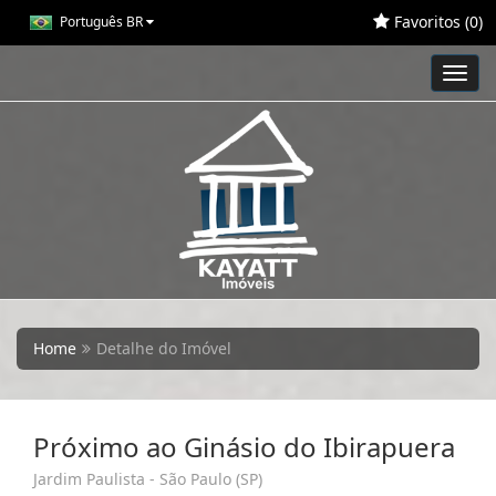
Favoritos (
0
)
Português BR
Toggl
navig
Home
Detalhe do Imóvel
Próximo ao Ginásio do Ibirapuera
Jardim Paulista - São Paulo (SP)