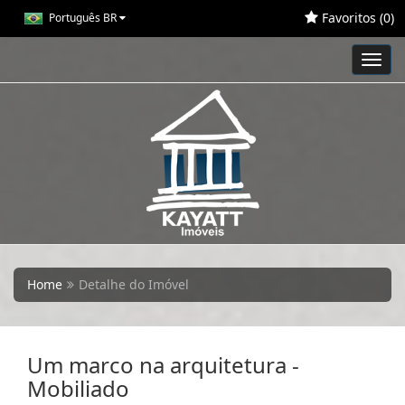
Favoritos (
0
)
Português BR
Toggl
navig
Home
Detalhe do Imóvel
Um marco na arquitetura -
Mobiliado