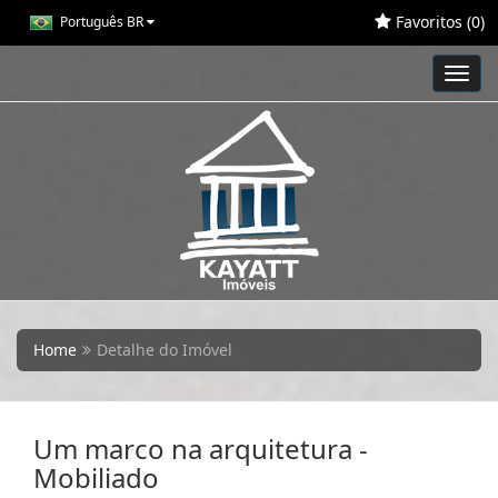
Favoritos (
0
)
Português BR
Toggl
navig
Home
Detalhe do Imóvel
Um marco na arquitetura -
Mobiliado