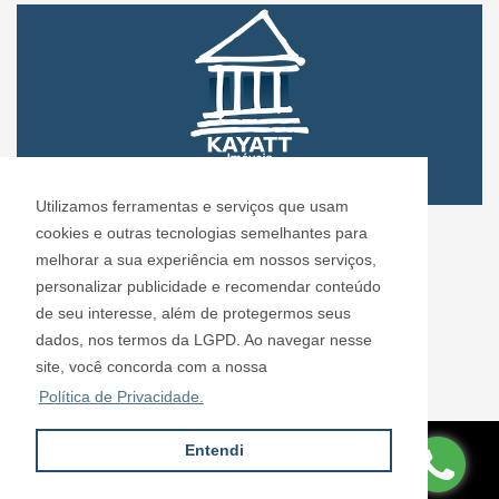
Utilizamos ferramentas e serviços que usam
CRECI: 72.304
cookies e outras tecnologias semelhantes para
Informações de Contato
melhorar a sua experiência em nossos serviços,
personalizar publicidade e recomendar conteúdo
de seu interesse, além de protegermos seus
Kayatt Imóveis - 72.304
dados, nos termos da LGPD. Ao navegar nesse
contato@kayattimoveis.com.br
site, você concorda com a nossa
+55 (11) 99200-6432
Política de Privacidade.
Entendi
Site desenvolvido por
ImóvelOffice
© - Todos os direitos reservados