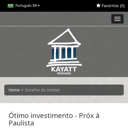
Favoritos (
0
)
Português BR
Toggl
navig
Home
Detalhe do Imóvel
Ótimo investimento - Próx à
Paulista