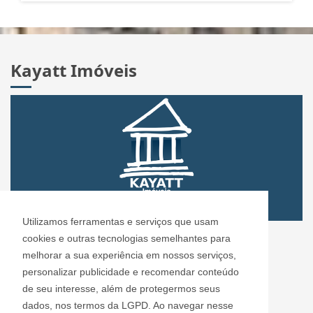
Kayatt Imóveis
Utilizamos ferramentas e serviços que usam
CRECI: 72.304
cookies e outras tecnologias semelhantes para
Informações de Contato
melhorar a sua experiência em nossos serviços,
personalizar publicidade e recomendar conteúdo
de seu interesse, além de protegermos seus
Kayatt Imóveis - 72.304
dados, nos termos da LGPD. Ao navegar nesse
contato@kayattimoveis.com.br