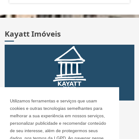
Kayatt Imóveis
Utilizamos ferramentas e serviços que usam
CRECI: 72.304
cookies e outras tecnologias semelhantes para
Informações de Contato
melhorar a sua experiência em nossos serviços,
personalizar publicidade e recomendar conteúdo
de seu interesse, além de protegermos seus
Kayatt Imóveis - 72.304
dados, nos termos da LGPD. Ao navegar nesse