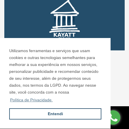
Utilizamos ferramentas e serviços que usam
CRECI: 72.304
cookies e outras tecnologias semelhantes para
Informações de Contato
melhorar a sua experiência em nossos serviços,
personalizar publicidade e recomendar conteúdo
de seu interesse, além de protegermos seus
Kayatt Imóveis - 72.304
dados, nos termos da LGPD. Ao navegar nesse
contato@kayattimoveis.com.br
site, você concorda com a nossa
+55 (11) 99200-6432
Política de Privacidade.
Entendi
Site desenvolvido por
ImóvelOffice
© - Todos os direitos reservados