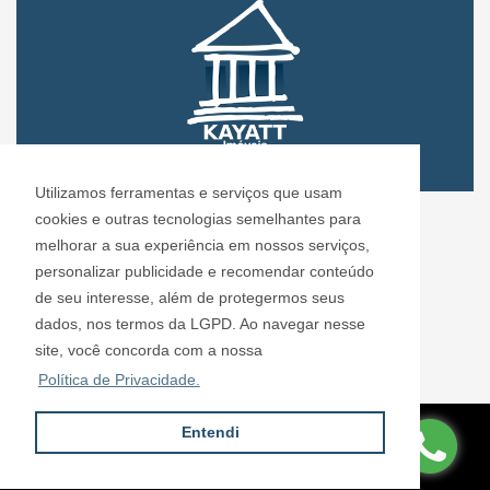
Utilizamos ferramentas e serviços que usam
CRECI: 72.304
cookies e outras tecnologias semelhantes para
Informações de Contato
melhorar a sua experiência em nossos serviços,
personalizar publicidade e recomendar conteúdo
de seu interesse, além de protegermos seus
Kayatt Imóveis - 72.304
dados, nos termos da LGPD. Ao navegar nesse
contato@kayattimoveis.com.br
site, você concorda com a nossa
+55 (11) 99200-6432
Política de Privacidade.
Entendi
Site desenvolvido por
ImóvelOffice
© - Todos os direitos reservados