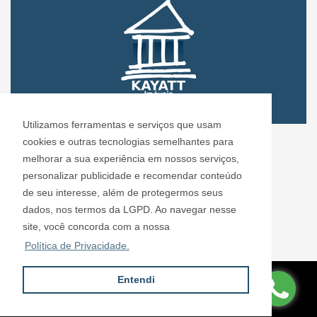
Utilizamos ferramentas e serviços que usam
CRECI: 72.304
cookies e outras tecnologias semelhantes para
Informações de Contato
melhorar a sua experiência em nossos serviços,
personalizar publicidade e recomendar conteúdo
de seu interesse, além de protegermos seus
Kayatt Imóveis - 72.304
dados, nos termos da LGPD. Ao navegar nesse
contato@kayattimoveis.com.br
site, você concorda com a nossa
+55 (11) 99200-6432
Política de Privacidade.
Entendi
Site desenvolvido por
ImóvelOffice
© - Todos os direitos reservados